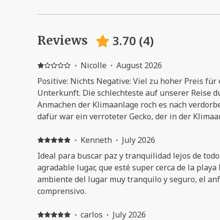
3.70
(
4
)
Reviews
·
Nicolle
·
August 2026
Positive: Nichts Negative: Viel zu hoher Preis für
Unterkunft. Die schlechteste auf unserer Reise 
Anmachen der Klimaanlage roch es nach verdorb
dafür war ein verroteter Gecko, der in der Klimaa
dürftige, alte Einrichtung, furchtbare durchgele
Unsauberkeit. Ich habe erstmal die Krabbeltiere
·
Kenneth
·
July 2026
Fußbodens entfernt. Am Waschbecken und der Arb
Ideal para buscar paz y tranquilidad lejos de todo
Ameisen. Am Bettgestell befindliche Applikation
agradable lugar, que esté super cerca de la playa l
abgebrochen/abgedreht und dadurch scharfkantig.
ambiente del lugar muy tranquilo y seguro, el an
lebensgefährlich. Die Fotos von Mini- Pool und a
comprensivo.
durch einen Filter geschönt. Uns hat der Aufenthal
·
carlos
·
July 2026