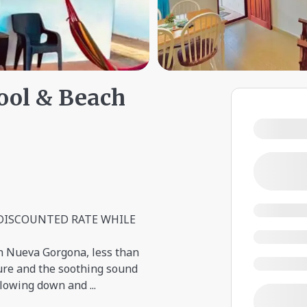
Pool & Beach
D DISCOUNTED RATE WHILE
in Nueva Gorgona, less than
ure and the soothing sound
r slowing down and
...