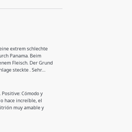
 eine extrem schlechte
durch Panama. Beim
enem Fleisch. Der Grund
nlage steckte . Sehr
gene Matratzen.und
 an den Kanten des
eitsplatte gabs Mini-
. Positive: Cómodo y
en waren teilweise
o hace increíble, el
 Elektrik teilweise
fitrión muy amable y
uch der Unterkunft sind
t nicht gefallen. 76 61