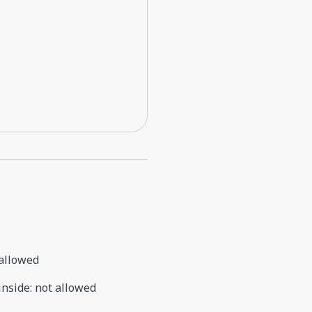
allowed
inside
:
not allowed