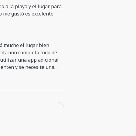
o a la playa y el lugar para
do me gustó es excelente
tó mucho el lugar bien
abitación completa todo de
utilizar una app adicional
enten y se necesite una
rápida respuesta. Y darle un poco de mantenimiento a la piscina