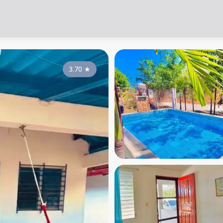
3.70
★