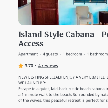
Island Style Cabana | 
Access
Apartment
·
4 guests
·
1 bedroom
·
1 bathroom
3.70
·
4 reviews
NEW LISTING SPECIAL!!! ENJOY A VERY LIMITE
WE LAUNCH! 🌴
Escape to a quiet, laid-back rustic beach cabana 
a 1-minute walk to the beach. Surrounded by nat
of the waves, this peaceful retreat is perfect fo